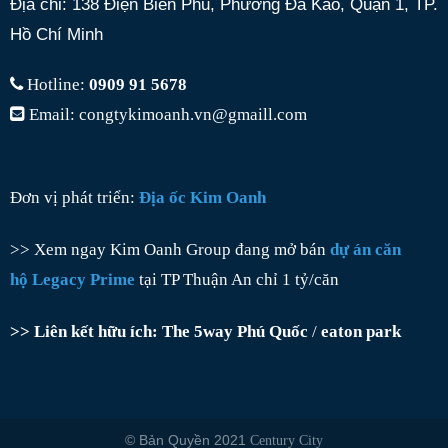
Địa chỉ: 138 Điện Biên Phủ, Phường Đa Kao, Quận 1, TP.
Hồ Chí Minh
Hotline:
0909 91 5678
Email: congtykimoanh.vn@gmaill.com
Đơn vị phát triển:
Địa ốc Kim Oanh
>> Xem ngay Kim Oanh Group đang mở bán
dự án căn
hộ Legacy Prime
tại TP Thuận An chỉ 1 tỷ/căn
>> Liên kết hữu ích:
The 5way Phú Quốc
/
eaton park
© Bản Quyền 2021
Century City