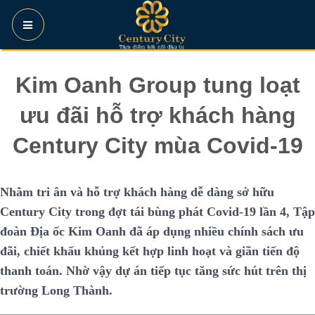
Skip
to
content
Kim Oanh Group tung loạt
ưu đãi hỗ trợ khách hàng
Century City mùa Covid-19
Nhằm tri ân và hỗ trợ khách hàng dễ dàng sở hữu
Century City trong đợt tái bùng phát Covid-19 lần 4, Tập
đoàn Địa ốc Kim Oanh đã áp dụng nhiều chính sách ưu
đãi, chiết khấu khủng kết hợp linh hoạt và giãn tiến độ
thanh toán. Nhờ vậy dự án tiếp tục tăng sức hút trên thị
trường Long Thành.