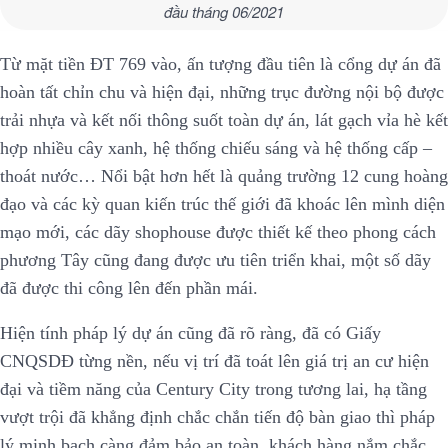
đầu tháng 06/2021
Từ mặt tiền ĐT 769 vào, ấn tượng đầu tiên là cổng dự án đã
hoàn tất chỉn chu và hiện đại, những trục đường nội bộ được
trải nhựa và kết nối thông suốt toàn dự án, lát gạch vỉa hè kết
hợp nhiều cây xanh, hệ thống chiếu sáng và hệ thống cấp –
thoát nước… Nổi bật hơn hết là quảng trường 12 cung hoàng
đạo và các kỳ quan kiến trúc thế giới đã khoác lên mình diện
mạo mới, các dãy shophouse được thiết kế theo phong cách
phương Tây cũng đang được ưu tiên triển khai, một số dãy
đã được thi công lên đến phần mái.
Hiện tính pháp lý dự án cũng đã rõ ràng, đã có Giấy
CNQSDĐ từng nền, nếu vị trí đã toát lên giá trị an cư hiện
đại và tiềm năng của Century City trong tương lai, hạ tầng
vượt trội đã khẳng định chắc chắn tiến độ bàn giao thì pháp
lý minh bạch càng đảm bảo an toàn, khách hàng nắm chắc