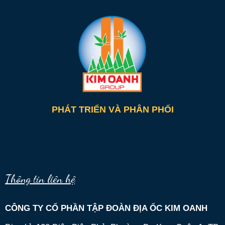
PHÁT TRIỂN VÀ PHÂN PHỐI
Thông tin liên hệ
CÔNG TY CỔ PHẦN TẬP ĐOÀN ĐỊA ỐC KIM OANH